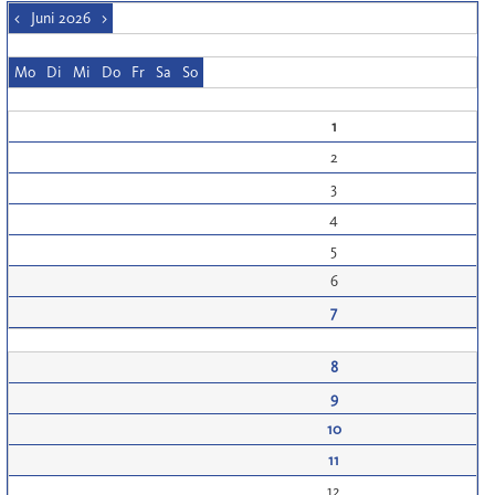
<
Juni 2026
>
Mo
Di
Mi
Do
Fr
Sa
So
1
2
3
4
5
6
7
8
9
10
11
12