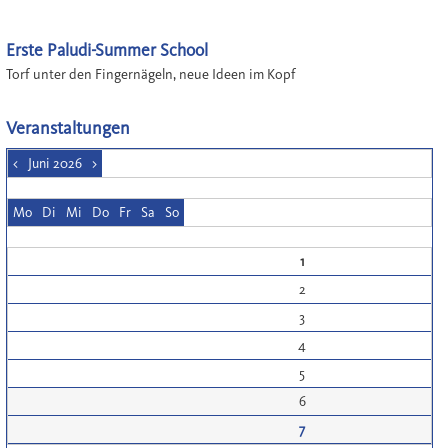
Erste Paludi-Summer School
Torf unter den Fingernägeln, neue Ideen im Kopf
Veranstaltungen
<
Juni 2026
>
Mo
Di
Mi
Do
Fr
Sa
So
1
2
3
4
5
6
7