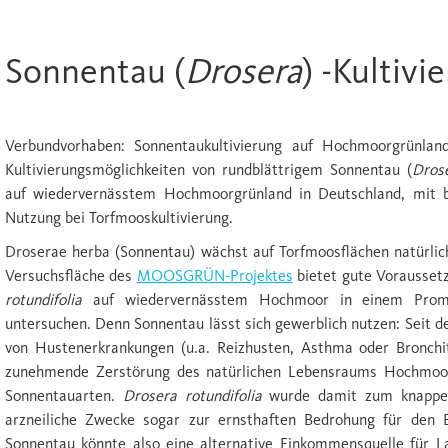
Sonnentau (
Drosera
) -Kultivi
Verbundvorhaben: Sonnentaukultivierung auf Hochmoorgrünlan
Kultivierungsmöglichkeiten von rundblättrigem Sonnentau (
Drose
auf wiedervernässtem Hochmoorgrünland in Deutschland, mit b
Nutzung bei Torfmooskultivierung.
Droserae herba (Sonnentau) wächst auf Torfmoosflächen natürli
Versuchsfläche des
MOOSGRÜN-Projektes
bietet gute Voraussetz
rotundifolia
auf wiedervernässtem Hochmoor in einem Promot
untersuchen. Denn Sonnentau lässt sich gewerblich nutzen: Seit de
von Hustenerkrankungen (u.a. Reizhusten, Asthma oder Bronchiti
zunehmende Zerstörung des natürlichen Lebensraums Hochmoor
Sonnentauarten.
Drosera rotundifolia
wurde damit zum knappen
arzneiliche Zwecke sogar zur ernsthaften Bedrohung für den E
Sonnentau könnte also eine alternative Einkommensquelle für La