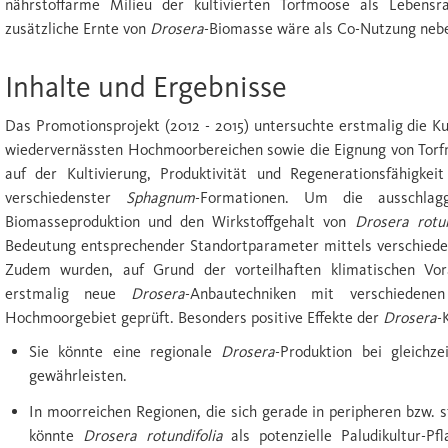
nährstoffarme Milieu der kultivierten Torfmoose als Leben
zusätzliche Ernte von
Drosera
-Biomasse wäre als Co-Nutzung nebe
Inhalte und Ergebnisse
Das Promotionsprojekt (2012 - 2015) untersuchte erstmalig die K
wiedervernässten Hochmoorbereichen sowie die Eignung von Tor
auf der Kultivierung, Produktivität und Regenerationsfähigke
verschiedenster
Sphagnum
-Formationen. Um die ausschlagg
Biomasseproduktion und den Wirkstoffgehalt von
Drosera rotun
Bedeutung entsprechender Standortparameter mittels verschieden
Zudem wurden, auf Grund der vorteilhaften klimatischen Vo
erstmalig neue
Drosera
-Anbautechniken mit verschiedene
Hochmoorgebiet geprüft. Besonders positive Effekte der
Drosera
-
Sie könnte eine regionale
Drosera
-Produktion bei gleichz
gewährleisten.
In moorreichen Regionen, die sich gerade in peripheren bzw. 
könnte
Drosera rotundifolia
als potenzielle Paludikultur-Pf