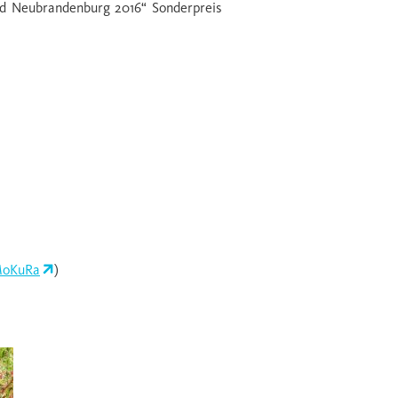
nd Neubrandenburg 2016“ Sonderpreis
oKuRa
)