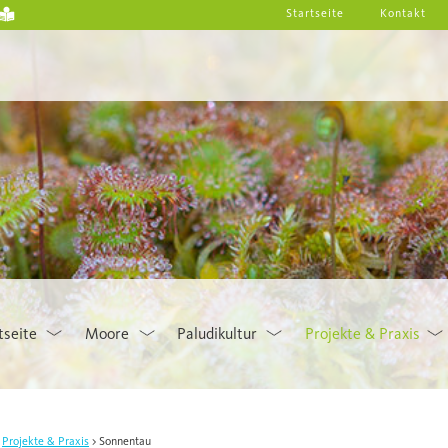
Startseite
Kontakt
tseite
Moore
Paludikultur
Projekte & Praxis
Projekte & Praxis
Sonnentau