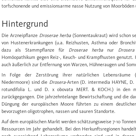
torfschonende und emissionsarme nasse Nutzung von Moorböden (P
Hintergrund
Die Arzneipflanze
Droserae herba
(Sonnentaukraut) wird schon se
von Hustenerkrankungen (u.a. Reizhusten, Asthma oder Bronchiti
dazu als Stammpflanze für
Droserae herba
nur
Drosera 
Homöopathikum gegen Reiz-, Keuch- und Krampfhusten genutzt. In
auch äußerlich zur Entfernung von Warzen, Hühneraugen und So
In Folge der Zerstörung ihrer natürlichen Lebensräume 
Niedermoore) sind die
Drosera
-Arten (D. intermedia HAYNE, D. a
rotundifolia L. und D. x obovata MERT. & KOCH.) in den m
zurückgegangen. Die jahrzehntelange Bewirtschaftung und die d
Düngung der europäischen Moore führten zu einem deutliche
bevorzugten oligotrophen, nassen und sauren Standorte.
Auf dem europäischen Markt werden schätzungsweise 7-10 Tonne
Ressourcen im Jahr gehandelt. Bei den Herkunftsregionen handelt