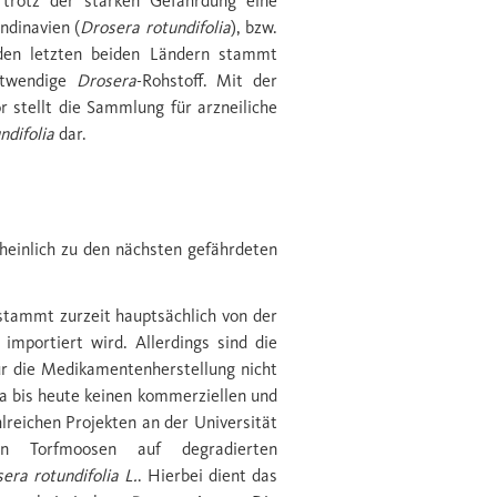
trotz der starken Gefährdung eine
ndinavien (
Drosera rotundifolia
), bzw.
den letzten beiden Ländern stammt
notwendige
Drosera
-Rohstoff. Mit der
stellt die Sammlung für arzneiliche
ndifolia
dar.
heinlich zu den nächsten gefährdeten
stammt zurzeit hauptsächlich von der
 importiert wird. Allerdings sind die
ür die Medikamentenherstellung nicht
pa bis heute keinen kommerziellen und
hlreichen Projekten an der Universität
on Torfmoosen auf degradierten
era rotundifolia L.
. Hierbei dient das