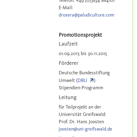
Telefon: +49 (0)3834 864101
E-Mail:
drosera@paludiculture.com
Promotionsprojekt
Laufzeit
01.09.2013 bis 30.11.2015
Förderer
Deutsche Bundesstiftung
Umwelt (
DBU
)
Stipendien-Programm
Leitung
für Teilprojekt an der
Universität Greifswald:
Prof. Dr. Hans Joosten
joosten@uni-greifswald.de