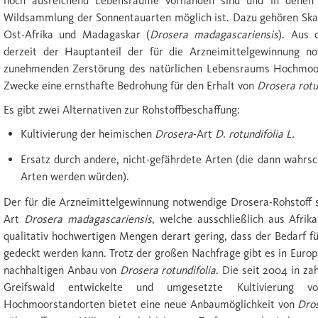
noch ausreichend Lebensräume vorhanden sind und in denen 
Wildsammlung der Sonnentauarten möglich ist. Dazu gehören Ska
Ost-Afrika und Madagaskar (
Drosera madagascariensis
). Aus 
derzeit der Hauptanteil der für die Arzneimittelgewinnung 
zunehmenden Zerstörung des natürlichen Lebensraums Hochmoor 
Zwecke eine ernsthafte Bedrohung für den Erhalt von
Drosera rotu
Es gibt zwei Alternativen zur Rohstoffbeschaffung:
Kultivierung der heimischen
Drosera
-Art
D. rotundifolia L.
Ersatz durch andere, nicht-gefährdete Arten (die dann wahrsc
Arten werden würden).
Der für die Arzneimittelgewinnung notwendige Drosera-Rohstoff 
Art
Drosera madagascariensis
, welche ausschließlich aus Afrika
qualitativ hochwertigen Mengen derart gering, dass der Bedarf f
gedeckt werden kann. Trotz der großen Nachfrage gibt es in Euro
nachhaltigen Anbau von
Drosera rotundifolia
. Die seit 2004 in za
Greifswald entwickelte und umgesetzte Kultivierung v
Hochmoorstandorten bietet eine neue Anbaumöglichkeit von
Dros