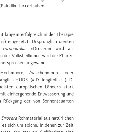
aludikultur) erlauben.
it langem erfolgreich in der Therapie
s) eingesetzt. Ursprünglich dienten
rotundifolia
. »Drosera« wird als
 der Volksheilkunde wird die Pflanze
mmersprossen angewandt.
(Hochmoore, Zwischenmoore, oder
nglica HUDS. (= D. longifolia L.), D.
eisten europäischen Ländern stark
amit einhergehende Entwässerung und
n Rückgang der von Sonnentauarten
n
Drosera
Rohmaterial aus natürlichen
 es sich um solche, in denen zur Zeit