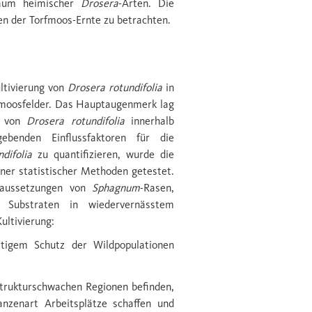
sraum heimischer
Drosera
-Arten. Die
n der Torfmoos-Ernte zu betrachten.
ultivierung von
Drosera rotundifolia
in
fmoosfelder. Das Hauptaugenmerk lag
it von
Drosera rotundifolia
innerhalb
ebenden Einflussfaktoren für die
difolia
zu quantifizieren, wurde die
er statistischer Methoden getestet.
raussetzungen von
Sphagnum
-Rasen,
n Substraten in wiedervernässtem
Kultivierung:
eitigem Schutz der Wildpopulationen
strukturschwachen Regionen befinden,
lanzenart Arbeitsplätze schaffen und