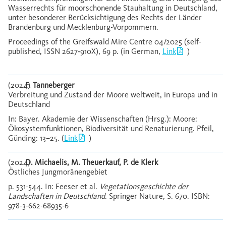
Wasserrechts für moorschonende Stauhaltung in Deutschland,
unter besonderer Berücksichtigung des Rechts der Länder
Brandenburg und Mecklenburg-Vorpommern.
Proceedings of the Greifswald Mire Centre 04/2025 (self-
published, ISSN 2627‐910X), 69 p. (in German,
Link
)
(2024)
F. Tanneberger
Verbreitung und Zustand der Moore weltweit, in Europa und in
Deutschland
In: Bayer. Akademie der Wissenschaften (Hrsg.): Moore:
Ökosystemfunktionen, Biodiversität und Renaturierung. Pfeil,
Günding: 13–25. (
Link
)
(2024)
D. Michaelis, M. Theuerkauf, P. de Klerk
Östliches Jungmoränengebiet
p. 531-544. In: Feeser et al.
Vegetationsgeschichte der
Landschaften in Deutschland
. Springer Nature, S. 670. ISBN:
978-3-662-68935-6