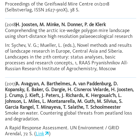
Proceedings of the Greifswald Mire Centre 01/2018
(Selbstverlag, ISSN 2627-910X), 38 S.
(2018)
H. Joosten, M. Minke, N. Donner, P. de Klerk
Comprehending the arctic ice-wedge polygon mire landscape
using short-distance high resolution palaeoecological research
In: Sychev, V. G.; Mueller, L. (eds.), Novel methods and results
of landscape research in Europe, Central Asia and Siberia.
Landscapes in the 21th century: status analyses, basic
processes and research concepts, 1, RAAS Pryanishnikov All-
Russian Research Institute of Agrochemistry, Moscow
(2017)
A. Avagyan, A. Barthelmes, A. van Paddenburg, D.
Kopansky, E. Baker, G. Dargie, H. Cisneros Velarde, H. Joosten,
J. Crump, J. Kieft, J. Peters, J. Richards, K. Hergoualc’h, L.
Johnson, L. Miles, L. Montanarella, M. Guth, M. Silvius, S.
Garcia Rangel, T. Minayeva, T. Salathe, T. Schoolmeester
Smoke on water. Countering global threats from peatland loss
and degradation.
A Rapid Response Assessment. UN Environment / GRID
Arendal, 72 S. (
Link
)