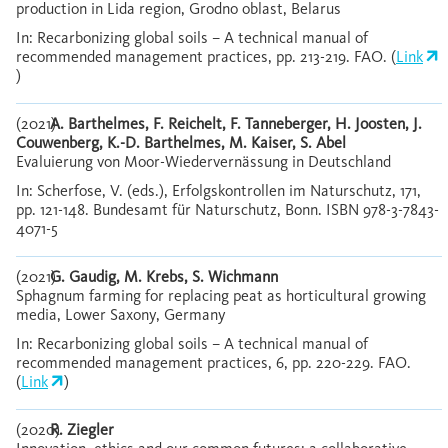
production in Lida region, Grodno oblast, Belarus
In: Recarbonizing global soils – A technical manual of
recommended management practices, pp. 213-219. FAO. (
Link
)
(2021)
A. Barthelmes, F. Reichelt, F. Tanneberger, H. Joosten, J.
Couwenberg, K.-D. Barthelmes, M. Kaiser, S. Abel
Evaluierung von Moor-Wiedervernässung in Deutschland
In: Scherfose, V. (eds.), Erfolgskontrollen im Naturschutz, 171,
pp. 121-148. Bundesamt für Naturschutz, Bonn. ISBN 978-3-7843-
4071-5
(2021)
G. Gaudig, M. Krebs, S. Wichmann
Sphagnum farming for replacing peat as horticultural growing
media, Lower Saxony, Germany
In: Recarbonizing global soils – A technical manual of
recommended management practices, 6, pp. 220-229. FAO.
(
Link
)
(2020)
R. Ziegler