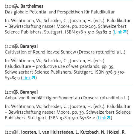
(2016)
A. Barthelmes
Das globale Potential und Perspektiven für Paludikultur
In: Wichtmann, W.; Schröder, C.; Joosten, H. (eds.), Paludikultur
– Bewirtschaftung nasser Moore, pp. 200-203. Schweizerbart
Science Publishers, Stuttgart, ISBN 978-3-510-65282-2 (
Link
)
(2016)
B. Baranyai
Cultivation of Round-leaved Sundew (Drosera rotundifolia L.)
In: Wichtmann, W.; Schröder, C.; Joosten, H. (eds.),
Paludiculture – productive use of wet peatlands, pp. 39.
Schweizerbart Science Publishers, Stuttgart, ISBN 978-3-510-
65283-9 (
Link
)
(2016)
B. Baranyai
Anbau von Rundblättrigem Sonnentau (Drosera rotundifolia L.)
In: Wichtmann, W.; Schröder, C.; Joosten, H. (eds.), Paludikultur
– Bewirtschaftung nasser Moore, pp. 39. Schweizerbart Science
Publishers, Stuttgart, ISBN 978-3-510-65282-2 (
Link
)
(2016)
H. Joosten, J. van Huissteden, L. Kutzbach, N. Hölzel, R.