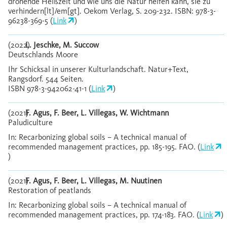
drohende Heißzeit und wie uns die Natur helfen kann, sie zu
verhindern[lt]/em[gt]. Oekom Verlag, S. 209-232. ISBN: 978-3-
96238-369-5 (
Link
)
(2022)
L. Jeschke, M. Succow
Deutschlands Moore
Ihr Schicksal in unserer Kulturlandschaft. Natur+Text,
Rangsdorf. 544 Seiten.
ISBN 978-3-942062-41-1 (
Link
)
(2021)
F. Agus, F. Beer, L. Villegas, W. Wichtmann
Paludiculture
In: Recarbonizing global soils – A technical manual of
recommended management practices, pp. 185-195. FAO. (
Link
)
(2021)
F. Agus, F. Beer, L. Villegas, M. Nuutinen
Restoration of peatlands
In: Recarbonizing global soils – A technical manual of
recommended management practices, pp. 174-183. FAO. (
Link
)