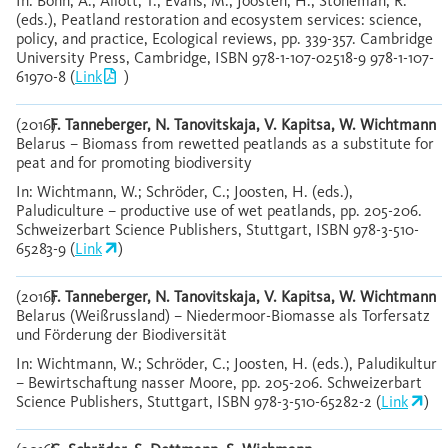
In: Bonn, A.; Allott, T.; Evans, M.; Joosten, H.; Stoneman, R.
(eds.), Peatland restoration and ecosystem services: science,
policy, and practice, Ecological reviews, pp. 339-357. Cambridge
University Press, Cambridge, ISBN 978-1-107-02518-9 978-1-107-
61970-8 (
Link
)
(2016)
F. Tanneberger, N. Tanovitskaja, V. Kapitsa, W. Wichtmann
Belarus – Biomass from rewetted peatlands as a substitute for
peat and for promoting biodiversity
In: Wichtmann, W.; Schröder, C.; Joosten, H. (eds.),
Paludiculture – productive use of wet peatlands, pp. 205-206.
Schweizerbart Science Publishers, Stuttgart, ISBN 978-3-510-
65283-9 (
Link
)
(2016)
F. Tanneberger, N. Tanovitskaja, V. Kapitsa, W. Wichtmann
Belarus (Weißrussland) – Niedermoor-Biomasse als Torfersatz
und Förderung der Biodiversität
In: Wichtmann, W.; Schröder, C.; Joosten, H. (eds.), Paludikultur
– Bewirtschaftung nasser Moore, pp. 205-206. Schweizerbart
Science Publishers, Stuttgart, ISBN 978-3-510-65282-2 (
Link
)