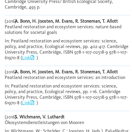
Cambridge University Press/ British Ecological Society,
Cambridge, 493 p.
(2016)
A. Bonn, H. Joosten, M. Evans, R. Stoneman, T. Allott
Peatland restoration and ecosystem services: nature-based
solutions for societal goals
In: Peatland restoration and ecosystem services: science,
policy, and practice, Ecological reviews, pp. 402-417. Cambridge
University Press, Cambridge, ISBN 978-1-107-02518-9 978-1-107-
61970-8 (
Link
)
(2016)
A. Bonn, H. Joosten, M. Evans, R. Stoneman, T. Allott
Peatland restoration and ecosystem services: an introduction
In: Peatland restoration and ecosystem services: science,
policy, and practice, Ecological reviews, pp. 1-16. Cambridge
University Press, Cambridge, ISBN 978-1-107-02518-9 978-1-107-
61970-8 (
Link
)
(2016)
S. Wichmann, V. Luthardt
Ökosystemdienstleistungen von Mooren
In: Wichtmann, W.; Schröder, C.; Joosten, H. (eds.), Paludikultur