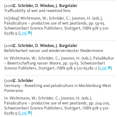
(2016)
C. Schröder, D. Wiedow, J. Burgstaler
Trafficability of wet and rewetted fens
In:[nbsp] Wichtmann, W.; Schröder, C.; Joosten, H. (eds.),
Paludiculture – productive use of wet peatlands, pp. 59-63.
Schweizerbart Science Publishers, Stuttgart, ISBN 978-3-510-
65283-9 (
Link
)
(2016)
C. Schröder, D. Wiedow, J. Burgstaler
Befahrbarkeit nasser und wiedervernässter Niedermoore
In: Wichtmann, W.; Schröder, C.; Joosten, H. (eds.), Paludikultur
– Bewirtschaftung nasser Moore, pp. 59-63. Schweizerbart
Science Publishers, Stuttgart, ISBN 978-3-510-65282-2 (
Link
)
(2016)
C. Schröder
Germany – Rewetting and paludiculture in Mecklenburg-West
Pomerania
In: Wichtmann, W.; Schröder, C.; Joosten, H. (eds.),
Paludiculture – productive use of wet peatlands, pp. 204-205.
Schweizerbart Science Publishers, Stuttgart, ISBN 978-3-510-
65283-9 (
Link
)