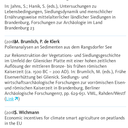
In: Jahns, S.; Hanik, S. (eds.), Untersuchungen zu
Lebensbedingungen, Siedlungsdynamik und menschlicher
Ernährungsweise mittelalterlicher ländlicher Siedlungen in
Brandenburg, Forschungen zur Archäologie im Land
Brandenburg 23
(2018)
M. Brumlich, P. de Klerk
Pollenanalysen an Sedimenten aus dem Rangsdorfer See
zur Rekonstruktion der Vegetations- und Siedlungsgeschichte
im Umfeld der Glienicker Platte mit einer hohen zeitlichen
Auflösung der mittleren Bronze- bis frühen römischen
Kaiserzeit (ca. 1500 BC – 200 AD). In: Brumlich, M. (eds.), Frühe
Eisenverhüttung bei Glienick. Siedlungs- und
wirtschaftsarchäologische Forschungen zur vorrömischen Eisen-
und römischen Kaiserzeit in Brandenburg, Berliner
Archäologische Forschungen17, pp. 629-651. VML, Rahden/Westf
(
Link
)
(2018)
S. Wichmann
Economic incentives for climate smart agriculture on peatlands
in the EU