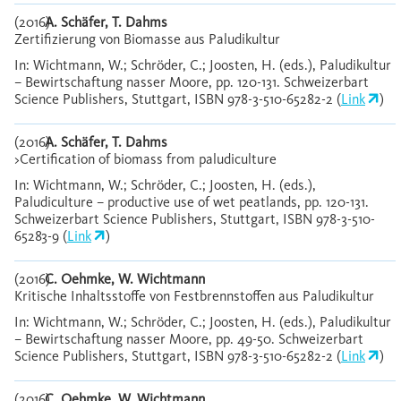
(2016)
A. Schäfer, T. Dahms
Zertifizierung von Biomasse aus Paludikultur
In: Wichtmann, W.; Schröder, C.; Joosten, H. (eds.), Paludikultur
– Bewirtschaftung nasser Moore, pp. 120-131. Schweizerbart
Science Publishers, Stuttgart, ISBN 978-3-510-65282-2 (
Link
)
(2016)
A. Schäfer, T. Dahms
>Certification of biomass from paludiculture
In: Wichtmann, W.; Schröder, C.; Joosten, H. (eds.),
Paludiculture – productive use of wet peatlands, pp. 120-131.
Schweizerbart Science Publishers, Stuttgart, ISBN 978-3-510-
65283-9 (
Link
)
(2016)
C. Oehmke, W. Wichtmann
Kritische Inhaltsstoffe von Festbrennstoffen aus Paludikultur
In: Wichtmann, W.; Schröder, C.; Joosten, H. (eds.), Paludikultur
– Bewirtschaftung nasser Moore, pp. 49-50. Schweizerbart
Science Publishers, Stuttgart, ISBN 978-3-510-65282-2 (
Link
)
(2016)
C. Oehmke, W. Wichtmann