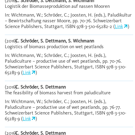
(2016)
C. Schröder, S. Dettmann, S. Wichmann
Logistik der Biomasseproduktion auf nassen Mooren
In: Wichtmann, W.; Schröder, C.; Joosten, H. (eds.), Paludikultur
– Bewirtschaftung nasser Moore, pp. 70-76. Schweizerbart
Science Publishers, Stuttgart, ISBN 978-3-510-65282-2 (
Link
)
(2016)
C. Schröder, S. Dettmann, S. Wichmann
Logistics of biomass production on wet peatlands
In: Wichtmann, W.; Schröder, C.; Joosten, H. (eds.),
Paludiculture – productive use of wet peatlands, pp. 70-76.
Schweizerbart Science Publishers, Stuttgart, ISBN 978-3-510-
65283-9 (
Link
)
(2016)
C. Schröder, S. Dettmann
The feasibility of biomass harvest from paludiculture
In: Wichtmann, W.; Schröder, C.; Joosten, H. (eds.),
Paludiculture – productive use of wet peatlands, pp. 76-77.
Schweizerbart Science Publishers, Stuttgart, ISBN 978-3-510-
65283-9 (
Link
)
(2016)
C. Schröder, S. Dettmann