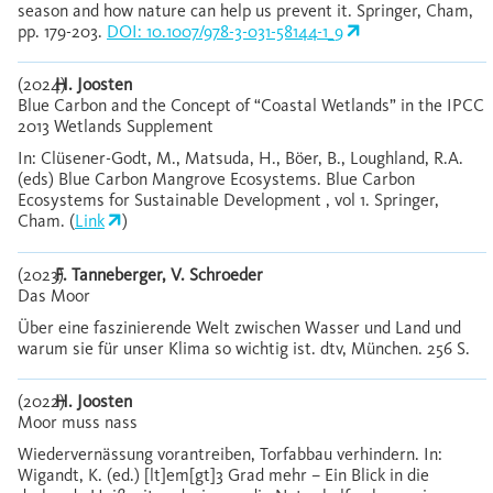
season and how nature can help us prevent it. Springer, Cham,
pp. 179-203.
DOI: 10.1007/978-3-031-58144-1_9
(2024)
H. Joosten
Blue Carbon and the Concept of “Coastal Wetlands” in the IPCC
2013 Wetlands Supplement
In: Clüsener-Godt, M., Matsuda, H., Böer, B., Loughland, R.A.
(eds) Blue Carbon Mangrove Ecosystems. Blue Carbon
Ecosystems for Sustainable Development , vol 1. Springer,
Cham. (
Link
)
(2023)
F. Tanneberger, V. Schroeder
Das Moor
Über eine faszinierende Welt zwischen Wasser und Land und
warum sie für unser Klima so wichtig ist. dtv, München. 256 S.
(2022)
H. Joosten
Moor muss nass
Wiedervernässung vorantreiben, Torfabbau verhindern. In:
Wigandt, K. (ed.) [lt]em[gt]3 Grad mehr – Ein Blick in die