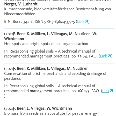
Nerger, V. Luthardt
Klimaschonende, biodiversitätsfördernde Bewirtschaftung von
Niedermoorböden
BfN, Bonn. 342 S. ISBN 978-3-89624-377-5 (
Link
)
(2021)
F. Beer, K. Milliken, L. Villeagas, M. Nuutinen, W.
Wichtmann
Hot spots and bright spots of soil organic carbon
In: Recarbonizing global soils – A technical manual of
recommended management practices, pp. 55-64. FAO. (
Link
)
(2021)
F. Beer, K. Milliken, L. Villegas, M. Nuutinen
Conservation of pristine peatlands and avoiding drainage of
peatlands
In: Recarbonizing global soils – A technical manual of
recommended management practices, pp. 166-173. FAO. (
Link
)
(2021)
F. Beer, L. Villegas, W. Wichtmann
Biomass from reeds as a substitute for peat in energy