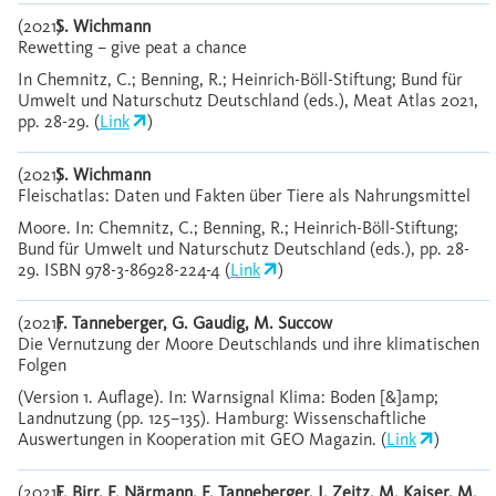
(2021)
S. Wichmann
Rewetting – give peat a chance
In Chemnitz, C.; Benning, R.; Heinrich-Böll-Stiftung; Bund für
Umwelt und Naturschutz Deutschland (eds.), Meat Atlas 2021,
pp. 28-29. (
Link
)
(2021)
S. Wichmann
Fleischatlas: Daten und Fakten über Tiere als Nahrungsmittel
Moore. In: Chemnitz, C.; Benning, R.; Heinrich-Böll-Stiftung;
Bund für Umwelt und Naturschutz Deutschland (eds.), pp. 28-
29. ISBN 978-3-86928-224-4 (
Link
)
(2021)
F. Tanneberger, G. Gaudig, M. Succow
Die Vernutzung der Moore Deutschlands und ihre klimatischen
Folgen
(Version 1. Auflage). In: Warnsignal Klima: Boden [&]amp;
Landnutzung (pp. 125–135). Hamburg: Wissenschaftliche
Auswertungen in Kooperation mit GEO Magazin. (
Link
)
(2021)
F. Birr, F. Närmann, F. Tanneberger, J. Zeitz, M. Kaiser, M.