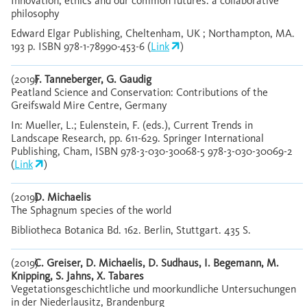
Innovation, ethics and our common futures: a collaborative
philosophy
Edward Elgar Publishing, Cheltenham, UK ; Northampton, MA.
193 p. ISBN 978-1-78990-453-6 (
Link
)
(2019)
F. Tanneberger, G. Gaudig
Peatland Science and Conservation: Contributions of the
Greifswald Mire Centre, Germany
In: Mueller, L.; Eulenstein, F. (eds.), Current Trends in
Landscape Research, pp. 611-629. Springer International
Publishing, Cham, ISBN 978-3-030-30068-5 978-3-030-30069-2
(
Link
)
(2019)
D. Michaelis
The Sphagnum species of the world
Bibliotheca Botanica Bd. 162. Berlin, Stuttgart. 435 S.
(2019)
C. Greiser, D. Michaelis, D. Sudhaus, I. Begemann, M.
Knipping, S. Jahns, X. Tabares
Vegetationsgeschichtliche und moorkundliche Untersuchungen
in der Niederlausitz, Brandenburg