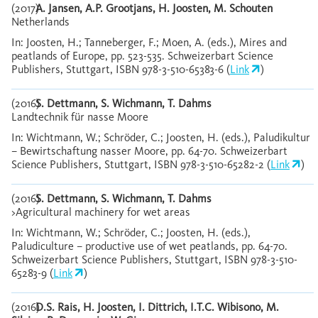
(2017)
A. Jansen, A.P. Grootjans, H. Joosten, M. Schouten
Netherlands
In: Joosten, H.; Tanneberger, F.; Moen, A. (eds.), Mires and
peatlands of Europe, pp. 523-535. Schweizerbart Science
Publishers, Stuttgart, ISBN 978-3-510-65383-6 (
Link
)
(2016)
S. Dettmann, S. Wichmann, T. Dahms
Landtechnik für nasse Moore
In: Wichtmann, W.; Schröder, C.; Joosten, H. (eds.), Paludikultur
– Bewirtschaftung nasser Moore, pp. 64-70. Schweizerbart
Science Publishers, Stuttgart, ISBN 978-3-510-65282-2 (
Link
)
(2016)
S. Dettmann, S. Wichmann, T. Dahms
>Agricultural machinery for wet areas
In: Wichtmann, W.; Schröder, C.; Joosten, H. (eds.),
Paludiculture – productive use of wet peatlands, pp. 64-70.
Schweizerbart Science Publishers, Stuttgart, ISBN 978-3-510-
65283-9 (
Link
)
(2016)
D.S. Rais, H. Joosten, I. Dittrich, I.T.C. Wibisono, M.