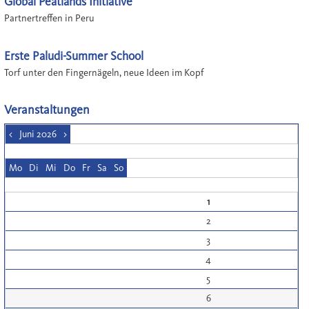
Global Peatlands Initiative
Partnertreffen in Peru
Erste Paludi-Summer School
Torf unter den Fingernägeln, neue Ideen im Kopf
Veranstaltungen
<
Juni 2026
>
Mo
Di
Mi
Do
Fr
Sa
So
1
2
3
4
5
6