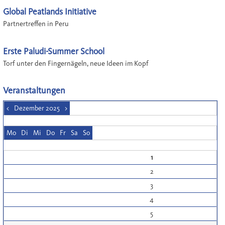
Global Peatlands Initiative
Partnertreffen in Peru
Erste Paludi-Summer School
Torf unter den Fingernägeln, neue Ideen im Kopf
Veranstaltungen
<
Dezember 2025
>
Mo
Di
Mi
Do
Fr
Sa
So
1
2
3
4
5