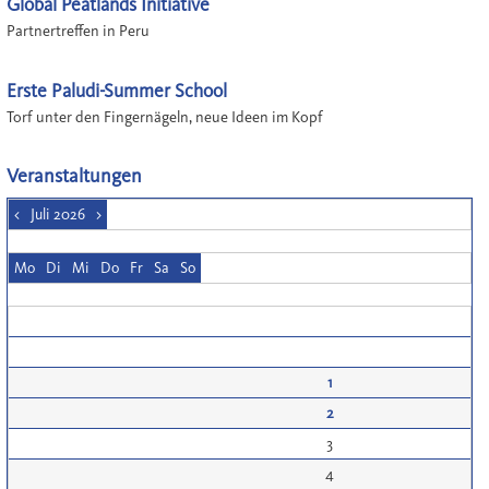
Global Peatlands Initiative
Partnertreffen in Peru
Erste Paludi-Summer School
Torf unter den Fingernägeln, neue Ideen im Kopf
Veranstaltungen
<
Juli 2026
>
Mo
Di
Mi
Do
Fr
Sa
So
1
2
3
4