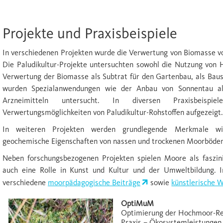
Projekte und Praxisbeispiele
In verschiedenen Projekten wurde die Verwertung von Biomasse v
Die Paludikultur-Projekte untersuchten sowohl die Nutzung von 
Verwertung der Biomasse als Subtrat für den Gartenbau, als Baus
wurden Spezialanwendungen wie der Anbau von Sonnentau als
Arzneimitteln untersucht. In diversen Praxisbeisp
Verwertungsmöglichkeiten von Paludikultur-Rohstoffen aufgezeigt.
In weiteren Projekten werden grundlegende Merkmale wie
geochemische Eigenschaften von nassen und trockenen Moorböden
Neben forschungsbezogenen Projekten spielen Moore als faszi
auch eine Rolle in Kunst und Kultur und der Umweltbildung. I
verschiedene
moorpädagogische Beiträge
sowie
künstlerische 
OptiMuM
Optimierung der Hochmoor-Ren
Praxis – Ökosystemleistungen,