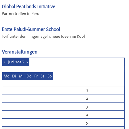
Global Peatlands Initiative
Partnertreffen in Peru
Erste Paludi-Summer School
Torf unter den Fingernägeln, neue Ideen im Kopf
Veranstaltungen
<
Juni 2026
>
Mo
Di
Mi
Do
Fr
Sa
So
1
2
3
4
5