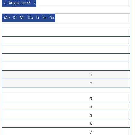
<
August 2026
>
Mo
Di
Mi
Do
Fr
Sa
So
1
2
3
4
5
6
7