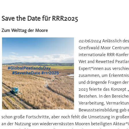
Save the Date für RRR2025
Zum Welttag der Moore
02/06/2024
Anlässlich de
Greifswald Moor Centrum d
internationale RRR-Konfe
Wet and Rewetted Peatland
Expert*innen aus verschie
zusammen, um Erkenntnis
und drängende Fragen der 
2023 feierte das Konzept „
Bestehen. In den Bereich
Verarbeitung, Vermarktung
Bewusstseinsbildung gab e
schon große Fortschritte, aber noch fehlt die Umsetzung in große
an der Nutzung von wiedervernässten Mooren beteiligten Akteur