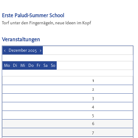
Erste Paludi-Summer School
Torf unter den Fingernägeln, neue Ideen im Kopf
Veranstaltungen
<
Dezember 2025
>
Mo
Di
Mi
Do
Fr
Sa
So
1
2
3
4
5
6
7