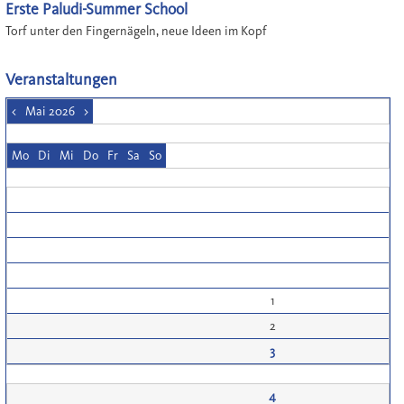
Erste Paludi-Summer School
Torf unter den Fingernägeln, neue Ideen im Kopf
Veranstaltungen
<
Mai 2026
>
Mo
Di
Mi
Do
Fr
Sa
So
1
2
3
4