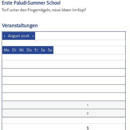
Erste Paludi-Summer School
Torf unter den Fingernägeln, neue Ideen im Kopf
Veranstaltungen
<
August 2026
>
Mo
Di
Mi
Do
Fr
Sa
So
1
2
3