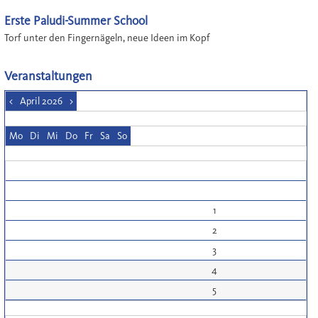
Erste Paludi-Summer School
Torf unter den Fingernägeln, neue Ideen im Kopf
Veranstaltungen
<
April 2026
>
Mo
Di
Mi
Do
Fr
Sa
So
1
2
3
4
5