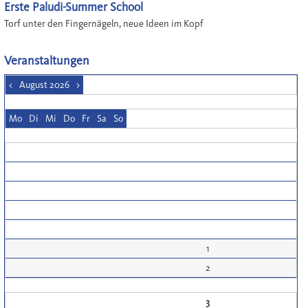
Erste Paludi-Summer School
Torf unter den Fingernägeln, neue Ideen im Kopf
Veranstaltungen
<
August 2026
>
Mo
Di
Mi
Do
Fr
Sa
So
1
2
3