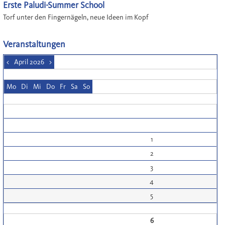
Erste Paludi-Summer School
Torf unter den Fingernägeln, neue Ideen im Kopf
Veranstaltungen
<
April 2026
>
Mo
Di
Mi
Do
Fr
Sa
So
1
2
3
4
5
6