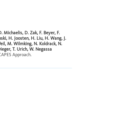
 Michaelis, D. Zak, F. Beyer, F.
ki, H. Joosten, H. Liu, H. Wang, J.
eil, M. Wilmking, N. Koldrack, N.
wieger, T. Urich, W. Negassa
SCAPES Approach.