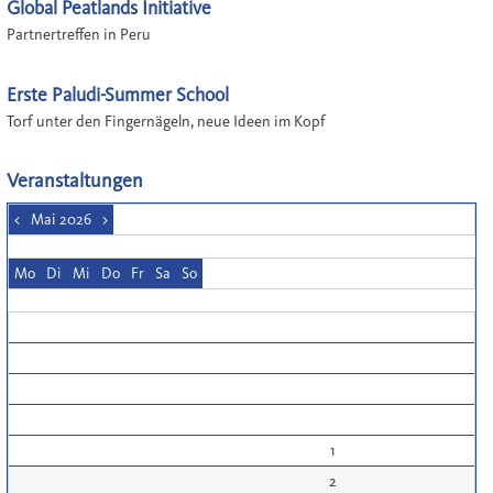
Global Peatlands Initiative
Partnertreffen in Peru
Erste Paludi-Summer School
Torf unter den Fingernägeln, neue Ideen im Kopf
Veranstaltungen
<
Mai 2026
>
Mo
Di
Mi
Do
Fr
Sa
So
1
2