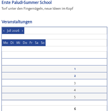
Erste Paludi-Summer School
Torf unter den Fingernägeln, neue Ideen im Kopf
Veranstaltungen
<
Juli 2026
>
Mo
Di
Mi
Do
Fr
Sa
So
1
2
3
4
5
6