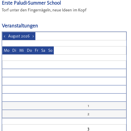
Erste Paludi-Summer School
Torf unter den Fingernägeln, neue Ideen im Kopf
Veranstaltungen
<
August 2026
>
Mo
Di
Mi
Do
Fr
Sa
So
1
2
3