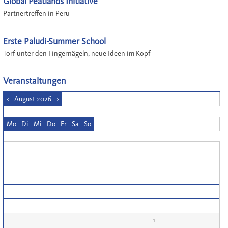
Global Peatlands Initiative
Partnertreffen in Peru
Erste Paludi-Summer School
Torf unter den Fingernägeln, neue Ideen im Kopf
Veranstaltungen
<
August 2026
>
Mo
Di
Mi
Do
Fr
Sa
So
1