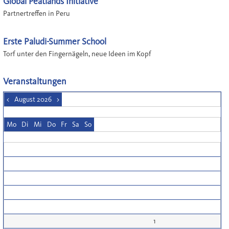
Global Peatlands Initiative
Partnertreffen in Peru
Erste Paludi-Summer School
Torf unter den Fingernägeln, neue Ideen im Kopf
Veranstaltungen
<
August 2026
>
Mo
Di
Mi
Do
Fr
Sa
So
1