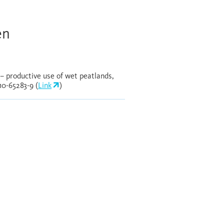
en
 – productive use of wet peatlands,
10-65283-9 (
Link
)