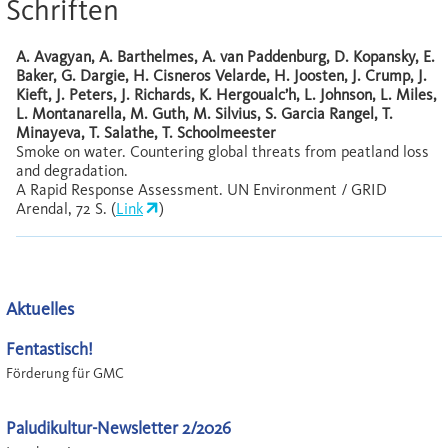
Schriften
A. Avagyan, A. Barthelmes, A. van Paddenburg, D. Kopansky, E.
Baker, G. Dargie, H. Cisneros Velarde, H. Joosten, J. Crump, J.
Kieft, J. Peters, J. Richards, K. Hergoualc’h, L. Johnson, L. Miles,
L. Montanarella, M. Guth, M. Silvius, S. Garcia Rangel, T.
Minayeva, T. Salathe, T. Schoolmeester
Smoke on water. Countering global threats from peatland loss
and degradation.
A Rapid Response Assessment. UN Environment / GRID
Arendal, 72 S. (
Link
)
Aktuelles
Fentastisch!
Förderung für GMC
Paludikultur-Newsletter 2/2026