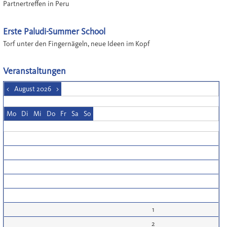
Partnertreffen in Peru
Erste Paludi-Summer School
Torf unter den Fingernägeln, neue Ideen im Kopf
Veranstaltungen
<
August 2026
>
Mo
Di
Mi
Do
Fr
Sa
So
1
2