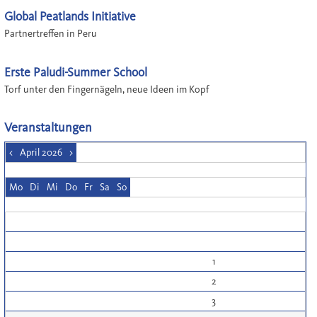
Global Peatlands Initiative
Partnertreffen in Peru
Erste Paludi-Summer School
Torf unter den Fingernägeln, neue Ideen im Kopf
Veranstaltungen
<
April 2026
>
Mo
Di
Mi
Do
Fr
Sa
So
1
2
3