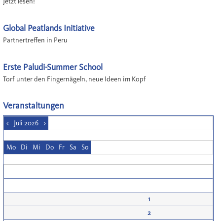
Jetzt lesen!
Global Peatlands Initiative
Partnertreffen in Peru
Erste Paludi-Summer School
Torf unter den Fingernägeln, neue Ideen im Kopf
Veranstaltungen
<
Juli 2026
>
Mo
Di
Mi
Do
Fr
Sa
So
1
2