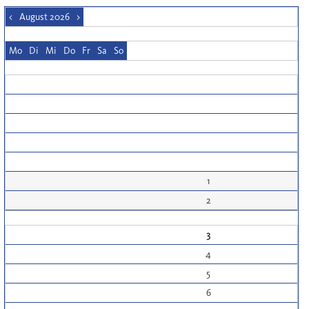
<
August 2026
>
Mo
Di
Mi
Do
Fr
Sa
So
1
2
3
4
5
6