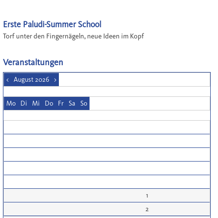
Erste Paludi-Summer School
Torf unter den Fingernägeln, neue Ideen im Kopf
Veranstaltungen
<
August 2026
>
Mo
Di
Mi
Do
Fr
Sa
So
1
2