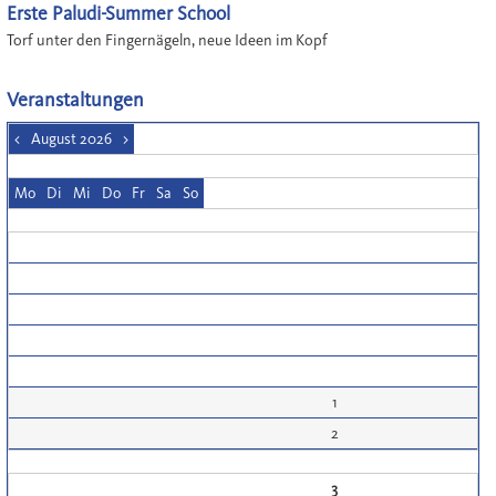
Erste Paludi-Summer School
Torf unter den Fingernägeln, neue Ideen im Kopf
Veranstaltungen
<
August 2026
>
Mo
Di
Mi
Do
Fr
Sa
So
1
2
3